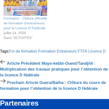
Formation : Clôture officielle
de formation d’entraîneurs
pour la Licence D Fédérale
juillet 14, 2026
Dans "ACTIVITES"
Tags:
Fin de formation
Formation Entraineurs
FTFA
Licence D
Article
Article Précédent
Mayo-kebbi-Ouest/Tandjilé :
Précédent
Multiplication des travaux pratiques pour l’obtention de
la licence D fédérale
Prochain
Prochain Article
Guera/Batha : Clôture du cours de
Article
formation pour l’obtention de la licence D fédérale
Partenaires