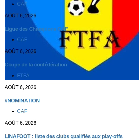
TAGS
CAF
AOÛT 6, 2026
Ligue des Champions CAF
TAGS
CAF
AOÛT 6, 2026
Coupe de la confédération
TAGS
FTFA
AOÛT 6, 2026
#NOMINATION
TAGS
CAF
AOÛT 6, 2026
LINAFOOT : liste des clubs qualifiés aux play-offs