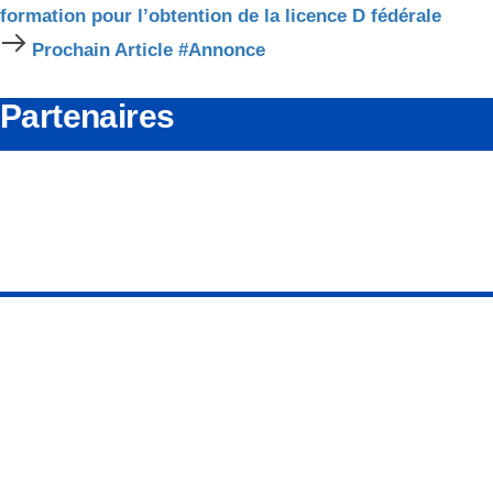
Précédent
formation pour l’obtention de la licence D fédérale
Prochain
Prochain Article
#Annonce
Article
Partenaires