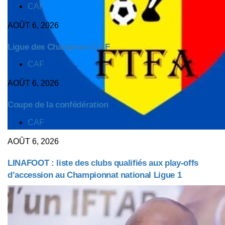
TAGS
CAF
AOÛT 6, 2026
Ligue des Champions CAF
TAGS
CAF
AOÛT 6, 2026
Coupe de la confédération
TAGS
CAF
AOÛT 6, 2026
LINAFOOT : liste des clubs qualifiés aux play-offs
d’accession au Championnat national Ligue 1