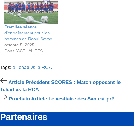
Première séance
d’entraînement pour les
hommes de Raoul Savoy
octobre 5, 2025
Dans "ACTUALITES"
Tags:
le Tchad vs la RCA
Article
Article Précédent
SCORES : Match opposant le
Précédent
Tchad vs la RCA
Prochain
Prochain Article
Le vestiaire des Sao est prêt.
Article
Partenaires