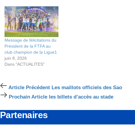
Message de félicitations du
Président de la FTFA au
club champion de la Ligue1
juin 8, 2026
Dans "ACTUALITES"
Article
Article Précédent
Les maillots officiels des Sao
Précédent
Prochain
Prochain Article
les billets d’accès au stade
Article
Partenaires