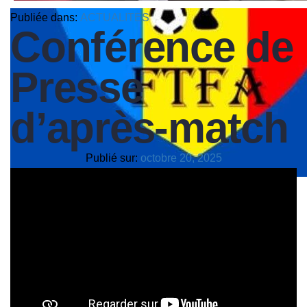
Publiée dans:
ACTUALITES
Conférence de
Presse
d’après-match
Publié sur:
octobre 20, 2025