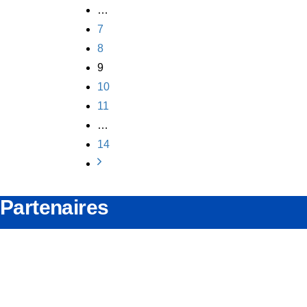
…
7
8
9
10
11
…
14
Partenaires