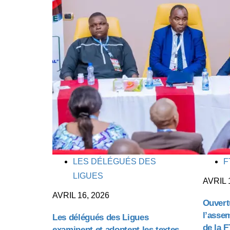
TAGS
TAGS
LES DÉLÉGUÉS DES
F
LIGUES
AVRIL 
AVRIL 16, 2026
Ouvertu
l’asse
Les délégués des Ligues
de la 
examinent et adoptent les textes