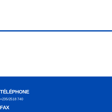
TÉLÉPHONE
+235/2518 740
FAX